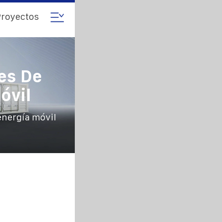
royectos
es De
óvil
nergía móvil