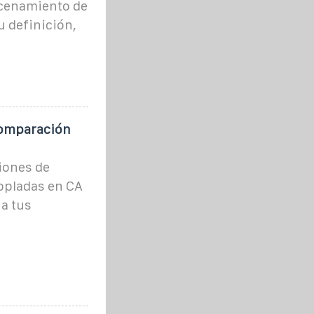
acenamiento de
u definición,
Comparación
ciones de
opladas en CA
 a tus