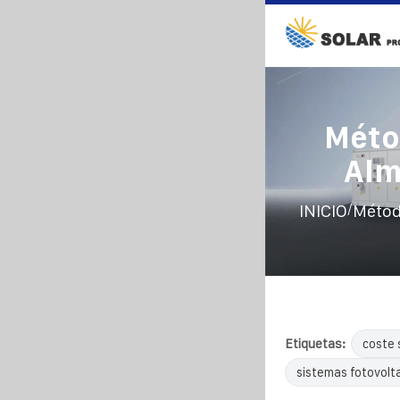
Méto
Alm
/
INICIO
Métod
Etiquetas:
coste 
sistemas fotovolta