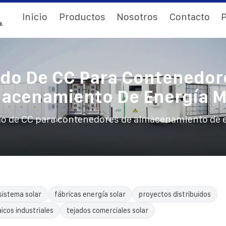
Inicio
Productos
Nosotros
Contacto
P
do De CC Para Contenedor
acenamiento De Energía M
o de CC para contenedores de almacenamiento de e
sistema solar
fábricas energía solar
proyectos distribuidos
icos industriales
tejados comerciales solar