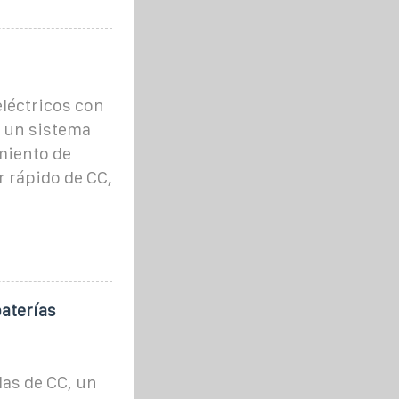
eléctricos con
 un sistema
miento de
r rápido de CC,
aterías
as de CC, un