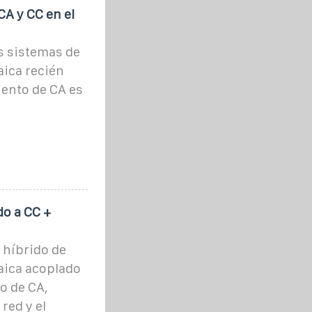
CA y CC en el
s sistemas de
aica recién
iento de CA es
o a CC +
 híbrido de
aica acoplado
o de CA,
red y el