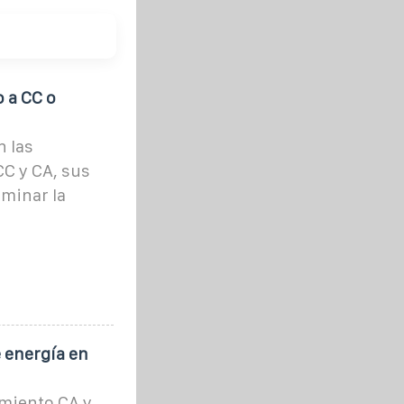
 a CC o
n las
C y CA, sus
rminar la
 energía en
amiento CA y