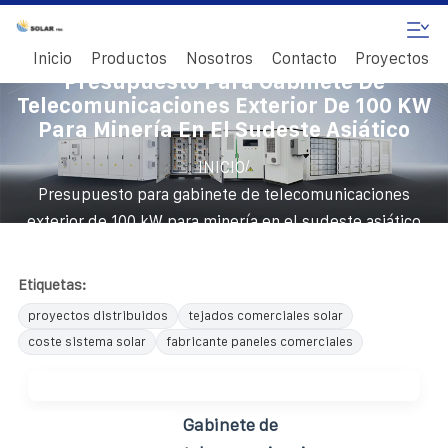
Inicio
Productos
Nosotros
Contacto
Proyectos
Presupuesto Para Gabinete De
Telecomunicaciones Exterior De 100 KW
Para Minería En El Sudeste Asiático
/
INICIO
Presupuesto para gabinete de telecomunicaciones
exterior de 100 kW para minería en el sudeste asiático
Etiquetas:
proyectos distribuidos
tejados comerciales solar
coste sistema solar
fabricante paneles comerciales
Gabinete de