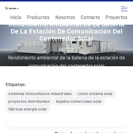
Inicio
Productos
Nosotros
Contacto
Proyectos
Rendimiento Ambiental De La Batería
De La Estación De Comunicación Del
Contenedor Solar
/
INICIO
Rendimiento ambiental de la batería de la estación de
comunicación del contenedor solar
Etiquetas:
sistemas fotovoltaicos industriales
coste sistema solar
proyectos distribuidos
tejados comerciales solar
fábricas energía solar