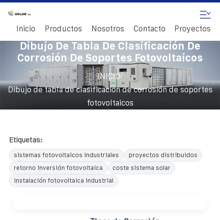
Inicio
Productos
Nosotros
Contacto
Proyectos
Dibujo De Tabla De Clasificación De
Corrosión De Soportes Fotovoltaicos
/
INICIO
Dibujo de tabla de clasificación de corrosión de soportes
fotovoltaicos
Etiquetas:
sistemas fotovoltaicos industriales
proyectos distribuidos
retorno inversión fotovoltaica
coste sistema solar
instalación fotovoltaica industrial