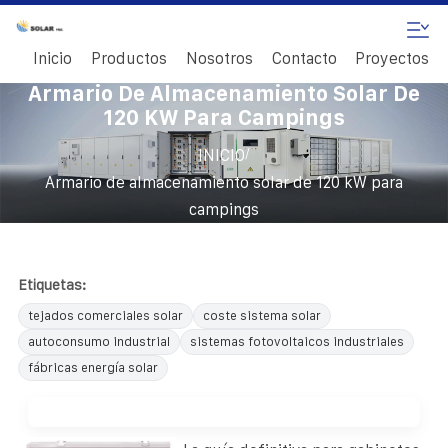
Inicio
Productos
Nosotros
Contacto
Proyectos
Armario De Almacenamiento Solar De
120 KW Para Campings
/
INICIO
Armario de almacenamiento solar de 120 kW para
campings
Etiquetas:
tejados comerciales solar
coste sistema solar
autoconsumo industrial
sistemas fotovoltaicos industriales
fábricas energía solar