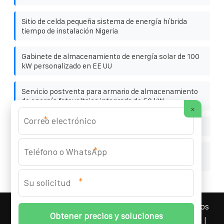
Sitio de celda pequeña sistema de energía híbrida
tiempo de instalación Nigeria
Gabinete de almacenamiento de energía solar de 100
kW personalizado en EE UU
Servicio postventa para armario de almacenamiento
de energía fotovoltaica integrado de 50 kW
×
*
Batería mini Litime de 12 V y 100 Ah
*
Precio de una unidad de almacenamiento de energía
exterior de 100 kW para granjas rusas
*
YOUFOTO INDUSTRIAL SOLAR
© 2008-
2026 Todos los
derechos reservados. | Teléfono:
+34 91 527 43 18
|