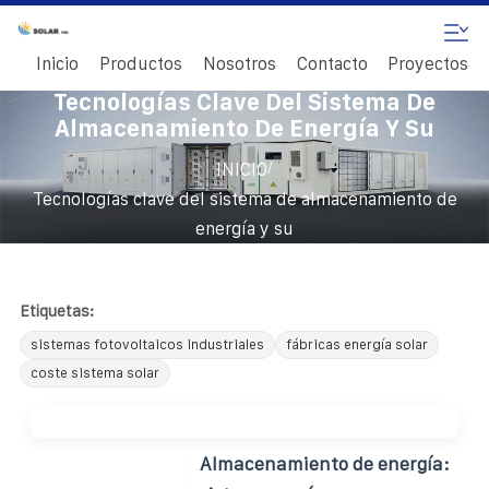
Inicio
Productos
Nosotros
Contacto
Proyectos
Tecnologías Clave Del Sistema De
Almacenamiento De Energía Y Su
/
INICIO
Tecnologías clave del sistema de almacenamiento de
energía y su
Etiquetas:
sistemas fotovoltaicos industriales
fábricas energía solar
coste sistema solar
Almacenamiento de energía: