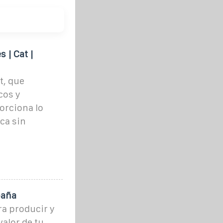
 | Cat |
t, que
cos y
orciona lo
ca sin
paña
a producir y
valor de tu