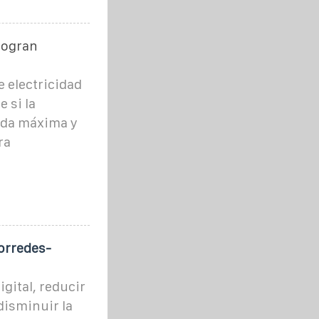
logran
 electricidad
e si la
nda máxima y
ra
orredes-
igital, reducir
disminuir la