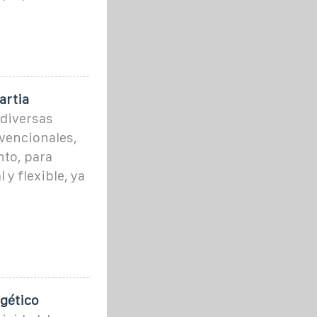
artia
diversas
vencionales,
to, para
 y flexible, ya
gético