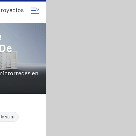
royectos
e
 De
microrredes en
ía solar