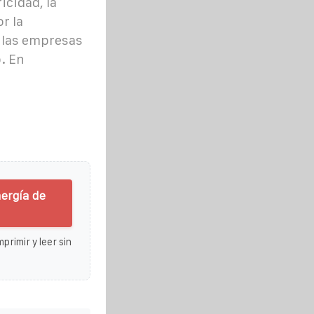
icidad, la
r la
 las empresas
. En
ergía de
primir y leer sin