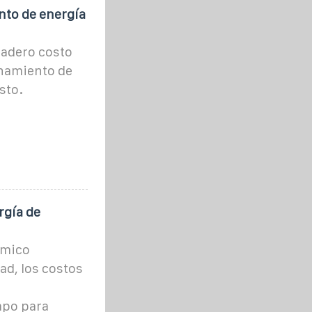
nto de energía
dadero costo
namiento de
sto.
rgía de
ómico
dad, los costos
mpo para