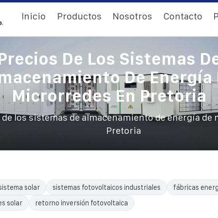
Inicio
Productos
Nosotros
Contacto
P
Precios De Los Sistemas D
macenamiento De Energía
Microrredes En Pretoria
 de los sistemas de almacenamiento de energía de 
Pretoria
sistema solar
sistemas fotovoltaicos industriales
fábricas energ
es solar
retorno inversión fotovoltaica