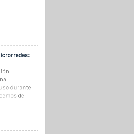
icrorredes:
tión
una
luso durante
ecemos de