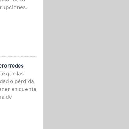
rrupciones.
crorredes
te que las
idad o pérdida
ener en cuenta
ra de