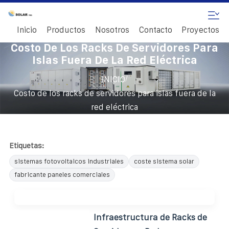
Inicio
Productos
Nosotros
Contacto
Proyectos
Costo De Los Racks De Servidores Para
Islas Fuera De La Red Eléctrica
/
INICIO
Costo de los racks de servidores para islas fuera de la
red eléctrica
Etiquetas:
sistemas fotovoltaicos industriales
coste sistema solar
fabricante paneles comerciales
Infraestructura de Racks de