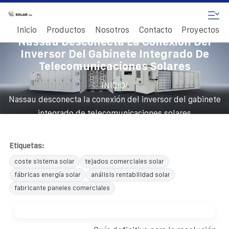
Inicio
Productos
Nosotros
Contacto
Proyectos
Nassau Desconecta La Conexión Del
Inversor Del Gabinete Integrado De
Telecomunicaciones Solares
/
INICIO
Nassau desconecta la conexión del inversor del gabinete
integrado de telecomunicaciones solares
Etiquetas:
coste sistema solar
tejados comerciales solar
fábricas energía solar
análisis rentabilidad solar
fabricante paneles comerciales