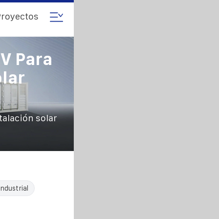
royectos
V Para
lar
alación solar
ndustrial