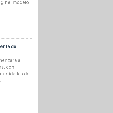
egir el modelo
enta de
menzará a
as, con
omunidades de
.