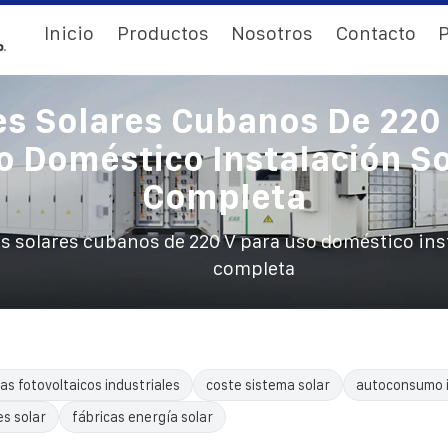
Inicio
Productos
Nosotros
Contacto
P
es Solares Cubanos De 220 
o Doméstico Instalación So
Completa
s solares cubanos de 220 V para uso doméstico inst
completa
as fotovoltaicos industriales
coste sistema solar
autoconsumo i
es solar
fábricas energía solar