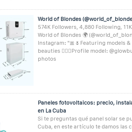
World of Blondes (@world_of_blonde
574K Followers, 4,880 Following, 11K
World of Blondes 🌍 (@world_of_blo
Instagram: "🎀🌷Featuring models &
beauties 👱🏻‍♀️Profile model: @glowb
photos
Paneles fotovoltaicos: precio, insta
en La Cuba
Si te preguntas qué panel solar se p
Cuba, en este artículo te damos las 