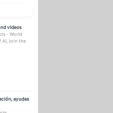
and videos
sts - World
 AI, join the
lación, ayudas
 más