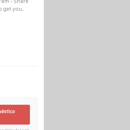
gram - Share
o get you.
méstico