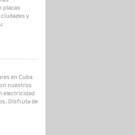
n placas
 ciudades y
u
ares en Cuba
con nuestros
 electricidad
os. Disfruta de