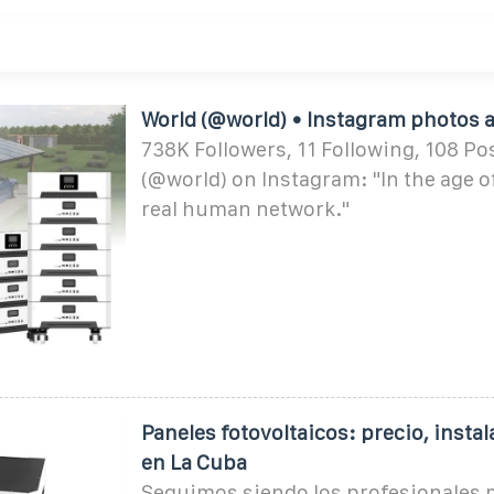
World (@world) • Instagram photos 
738K Followers, 11 Following, 108 Po
(@world) on Instagram: "In the age of
real human network."
Paneles fotovoltaicos: precio, insta
en La Cuba
Seguimos siendo los profesionales