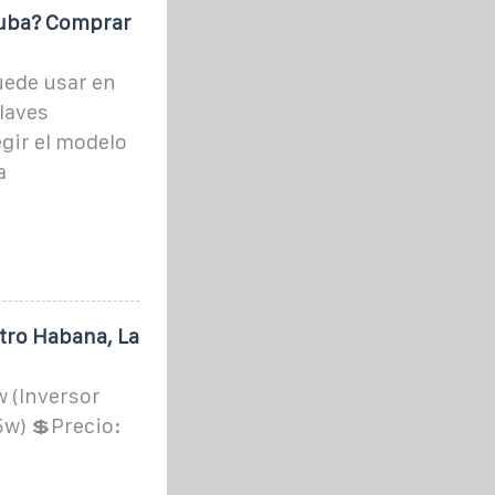
Cuba? Comprar
uede usar en
claves
egir el modelo
a
tro Habana, La
w (Inversor
5w) 💲Precio: