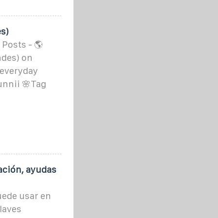
s)
 Posts - 🌎
ndes) on
 everyday
unnii 🌸Tag
lación, ayudas
uede usar en
claves