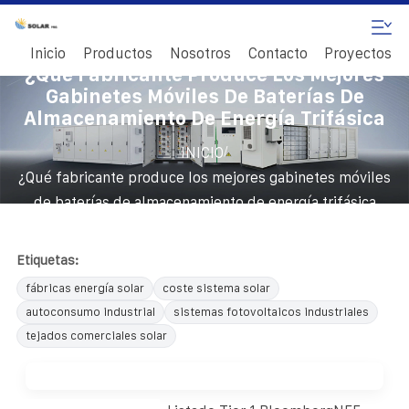
Inicio
Productos
Nosotros
Contacto
Proyectos
¿Qué Fabricante Produce Los Mejores
Gabinetes Móviles De Baterías De
Almacenamiento De Energía Trifásica
/
INICIO
¿Qué fabricante produce los mejores gabinetes móviles
de baterías de almacenamiento de energía trifásica
Etiquetas:
fábricas energía solar
coste sistema solar
autoconsumo industrial
sistemas fotovoltaicos industriales
tejados comerciales solar