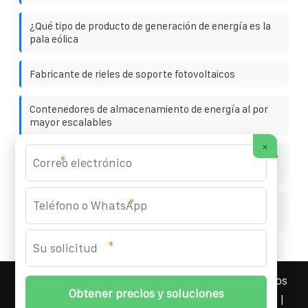
¿Qué tipo de producto de generación de energía es la
pala eólica
Fabricante de rieles de soporte fotovoltaicos
Contenedores de almacenamiento de energía al por
mayor escalables
×
Plan de costes para una estación base híbrida eólica y
*
solar en Polonia
*
Sistema solar inteligente en contenedores fuera de la
red en Oriente Medio
*
YOUFOTO INDUSTRIAL SOLAR
© 2008-
2026 Todos los
derechos reservados. | Teléfono:
+34 91 527 43 18
|