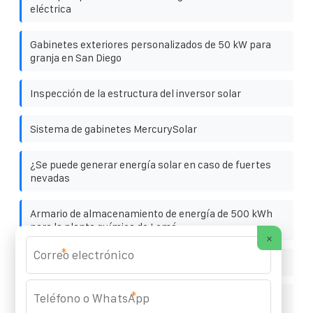
eléctrica
Gabinetes exteriores personalizados de 50 kW para
granja en San Diego
Inspección de la estructura del inversor solar
Sistema de gabinetes MercurySolar
¿Se puede generar energía solar en caso de fuertes
nevadas
Armario de almacenamiento de energía de 500 kWh
para la planta química de Lomé
×
*
Carga del paquete de baterías del inversor
*
Fuente de alimentación móvil portátil con pantalla
digital inteligente serie swdk