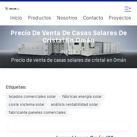
Inicio
Productos
Nosotros
Contacto
Proyectos
Precio De Venta De Casas Solares De
Cristal En Omán
/
INICIO
Precio de venta de casas solares de cristal en Omán
Etiquetas:
tejados comerciales solar
fábricas energía solar
coste sistema solar
análisis rentabilidad solar
fabricante paneles comerciales