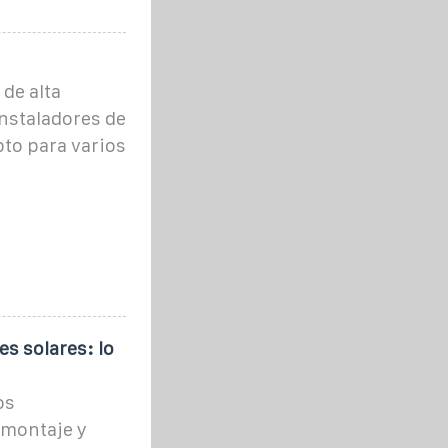
 de alta
instaladores de
pto para varios
s solares: lo
os
smontaje y