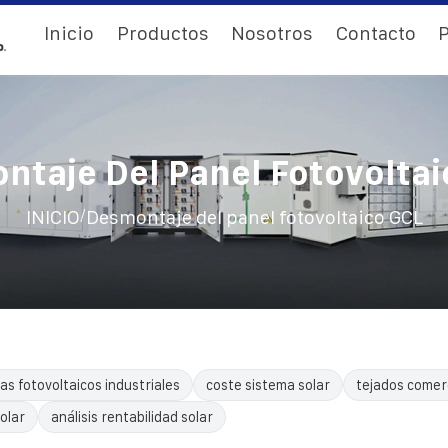
Inicio
Productos
Nosotros
Contacto
P
ntaje Del Panel Fotovoltai
/
INICIO
Desmontaje del panel fotovoltaico GCL
as fotovoltaicos industriales
coste sistema solar
tejados comerc
olar
análisis rentabilidad solar