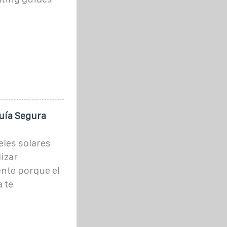
uía Segura
les solares
izar
nte porque el
 te