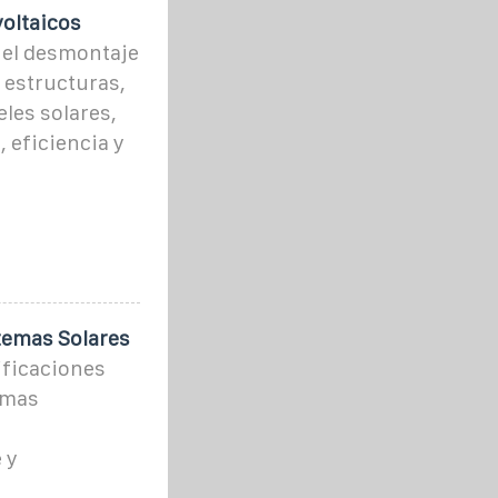
oltaicos
 el desmontaje
 estructuras,
eles solares,
 eficiencia y
temas Solares
ificaciones
emas
 y