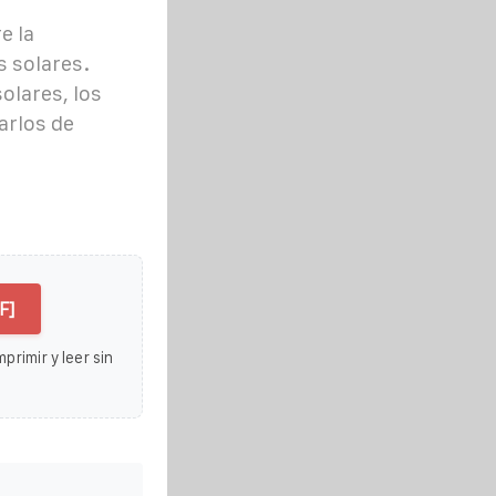
e la
s solares.
olares, los
arlos de
F]
primir y leer sin