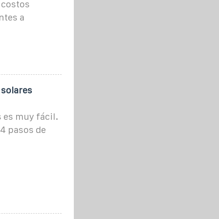
 costos
ntes a
 solares
es muy fácil.
4 pasos de