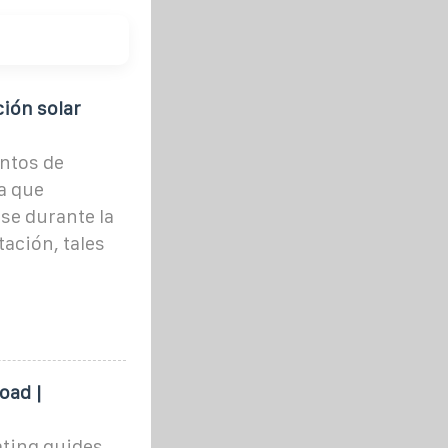
ión solar
ntos de
a que
se durante la
tación, tales
oad |
ating guides