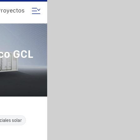
royectos
co GCL
iales solar