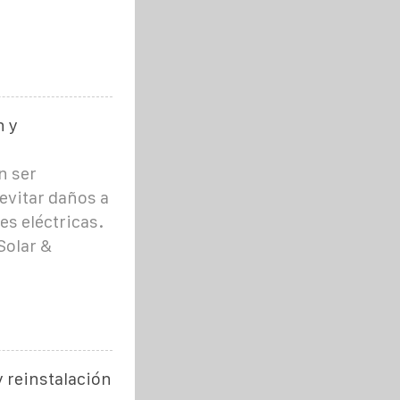
n y
n ser
vitar daños a
es eléctricas.
Solar &
y reinstalación