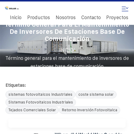
Inicio
Productos
Nosotros
Contacto
Proyectos
Término General Para El Mantenimiento
De Inversores De Estaciones Base De
Comunicación
/
INICIO
Término general para el mantenimiento de inversores de
estaciones base de comunicación
Etiquetas:
sistemas fotovoltaicos industriales
coste sistema solar
Sistemas Fotovoltaicos Industriales
Tejados Comerciales Solar
Retorno Inversión Fotovoltaica