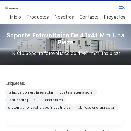
Inicio
Productos
Nosotros
Contacto
Proyectos
Soporte Fotovoltaico De 41x41 Mm Una
Pieza
/
INICIO
Soporte fotovoltaico de 41x41 mm una pieza
Etiquetas:
tejados comerciales solar
coste sistema solar
fabricante paneles comerciales
sistemas fotovoltaicos industriales
fábricas energía solar