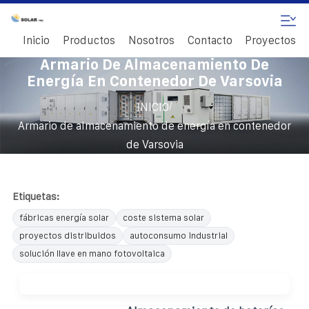
Inicio
Productos
Nosotros
Contacto
Proyectos
Armario De Almacenamiento De
Energía En Contenedor De Varsovia
/
INICIO
Armario de almacenamiento de energía en contenedor
de Varsovia
Etiquetas:
fábricas energía solar
coste sistema solar
proyectos distribuidos
autoconsumo industrial
solución llave en mano fotovoltaica