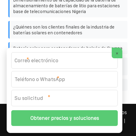
almacenamiento de baterías de litio para estaciones
base de telecomunicaciones Nigeria
¿Quiénes son los clientes finales de la industria de
baterías solares en contenedores
Batería solar para contenedores de balcón de Guyana
×
*
Ilustración del método de cableado en un panel
fotovoltaico
*
Nueva batería solar en contenedor de Seúl EK
*
YOUFOTO INDUSTRIAL SOLAR
© 2008-
2026 Todos los
derechos reservados. | Teléfono:
+34 91 527 43 18
|
Mapa del sitio