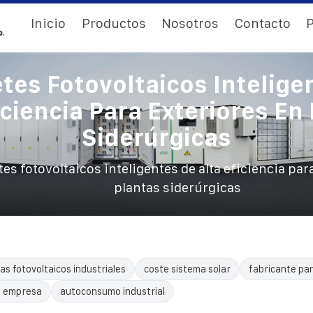
Inicio
Productos
Nosotros
Contacto
P
tes Fotovoltaicos Intelige
iciencia Para Exteriores En
Siderúrgicas
es fotovoltaicos inteligentes de alta eficiencia par
plantas siderúrgicas
as fotovoltaicos industriales
coste sistema solar
fabricante pa
o empresa
autoconsumo industrial