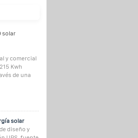
 solar
l y comercial
 215 Kwh
ravés de una
gía solar
de diseño y
ón UPS, fuente