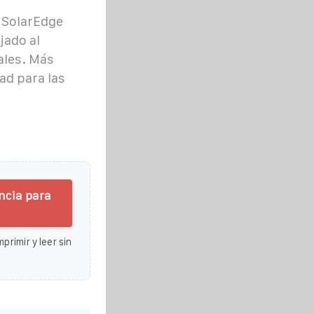
n SolarEdge
jado al
ales. Más
ad para las
encia para
primir y leer sin