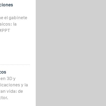
ciones
e el gabinete
aicos: la
-MPPT
cos
en 3D y
icaciones y la
an vida: de
tor.