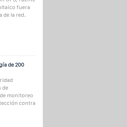
ltaico fuera
a de la red.
ía de 200
ridad
s de
 de monitoreo
otección contra