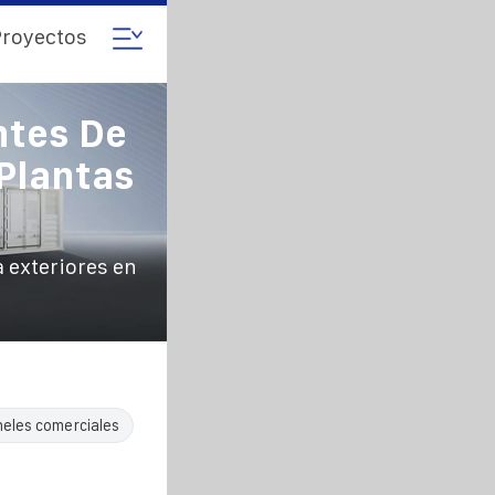
royectos
ntes De
 Plantas
a exteriores en
neles comerciales