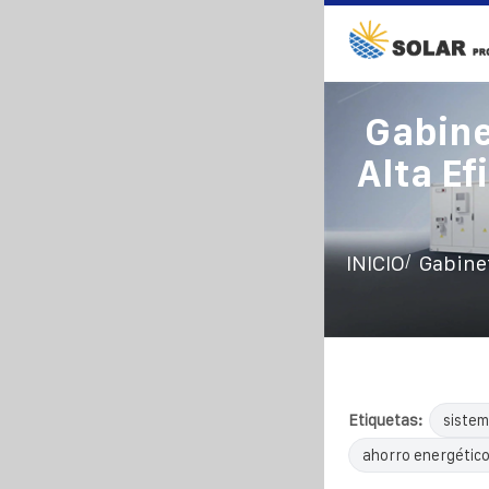
Gabine
Alta Ef
/
INICIO
Gabinet
Etiquetas:
sistem
ahorro energétic