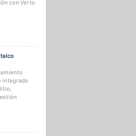
ón con Verto
taico
namiento
e integrado
itio,
gestión