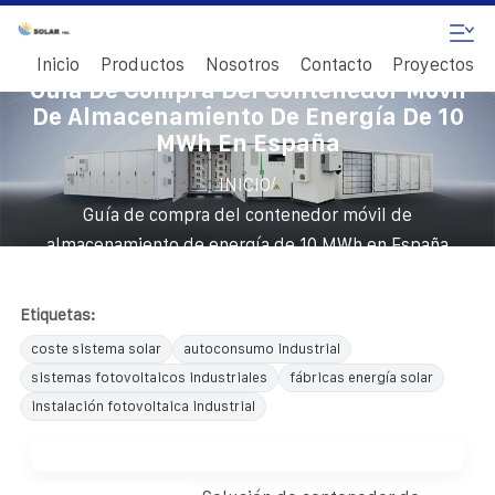
Inicio
Productos
Nosotros
Contacto
Proyectos
Guía De Compra Del Contenedor Móvil
De Almacenamiento De Energía De 10
MWh En España
/
INICIO
Guía de compra del contenedor móvil de
almacenamiento de energía de 10 MWh en España
Etiquetas:
coste sistema solar
autoconsumo industrial
sistemas fotovoltaicos industriales
fábricas energía solar
instalación fotovoltaica industrial