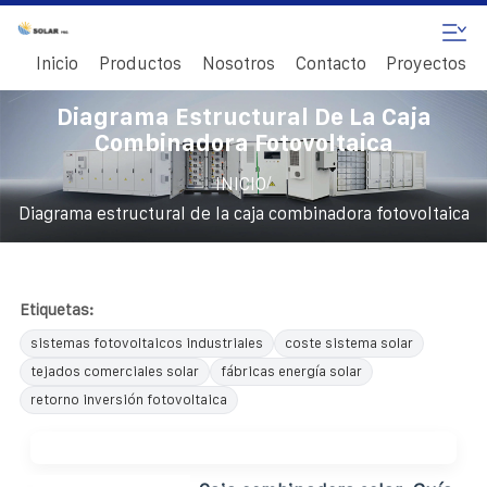
Inicio
Productos
Nosotros
Contacto
Proyectos
Diagrama Estructural De La Caja
Combinadora Fotovoltaica
/
INICIO
Diagrama estructural de la caja combinadora fotovoltaica
Etiquetas:
sistemas fotovoltaicos industriales
coste sistema solar
tejados comerciales solar
fábricas energía solar
retorno inversión fotovoltaica