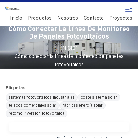
Inicio
Productos
Nosotros
Contacto
Proyectos
Cómo Conectar La Línea De Monitoreo
De Paneles Fotovoltaicos
/
INICIO
Cómo conectar la línea de monitoreo de paneles
fotovoltaicos
Etiquetas:
sistemas fotovoltaicos industriales
coste sistema solar
tejados comerciales solar
fábricas energía solar
retorno inversión fotovoltaica