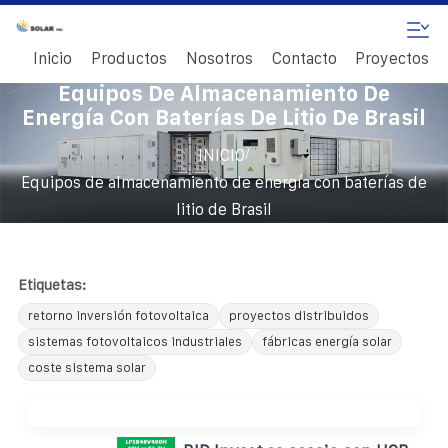
Inicio
Productos
Nosotros
Contacto
Proyectos
Equipos De Almacenamiento De
Energía Con Baterías De Litio De Brasil
/
INICIO
Equipos de almacenamiento de energía con baterías de
litio de Brasil
Etiquetas:
retorno inversión fotovoltaica
proyectos distribuidos
sistemas fotovoltaicos industriales
fábricas energía solar
coste sistema solar