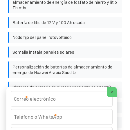
almacenamiento de energía de fosfato de hierro y litio
Thimbu
Batería de litio de 12 V y 100 Ah usada
Nodo fijo del panel fotovoltaico
Somalia instala paneles solares
Personalización de baterías de almacenamiento de
energía de Huawei Arabia Saudita
Sistema de armario de almacenamiento de energía
×
solar sbms
*
Microred de CA y microred de CC
*
Gabinete solar integrado de Zagreb