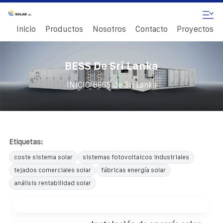
Inicio
Productos
Nosotros
Contacto
Proyectos
BESS De Sri Lanka
/
INICIO
BESS de Sri Lanka
Etiquetas:
coste sistema solar
sistemas fotovoltaicos industriales
tejados comerciales solar
fábricas energía solar
análisis rentabilidad solar