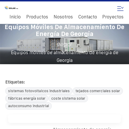
Inicio
Productos
Nosotros
Contacto
Proyectos
Equipos Móviles De Almacenamiento De
Energía De Georgia
/
INICIO
Equipos móviles de almacenamiento de energía de
Georgia
Etiquetas:
sistemas fotovoltaicos industriales
tejados comerciales solar
fábricas energía solar
coste sistema solar
autoconsumo industrial