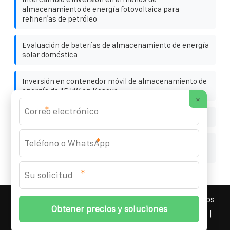
almacenamiento de energía fotovoltaica para
refinerías de petróleo
Evaluación de baterías de almacenamiento de energía
solar doméstica
Inversión en contenedor móvil de almacenamiento de
energía de 15 kW en Kosovo
×
*
Cristal solar
*
Armario de almacenamiento de energía solar fuera de
la red para estaciones meteorológicas
*
YOUFOTO INDUSTRIAL SOLAR
© 2008-
2026 Todos los
derechos reservados. | Teléfono:
+34 91 527 43 18
|
Mapa del sitio