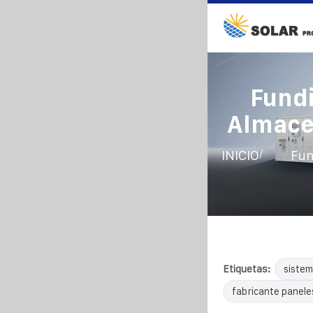
Fundi
Almace
/
INICIO
Fun
Etiquetas:
sistem
fabricante panele