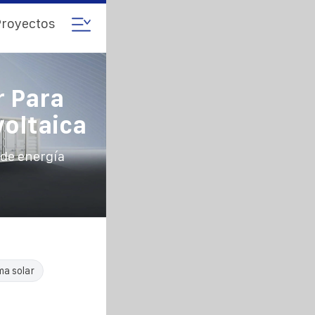
royectos
r Para
oltaica
de energía
ma solar