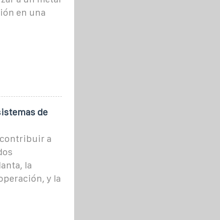
sión en una
sistemas de
 contribuir a
dos
anta, la
operación, y la