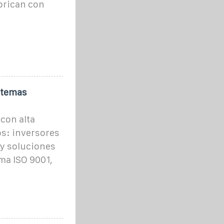
brican con
stemas
con alta
os: inversores
 y soluciones
ma ISO 9001,