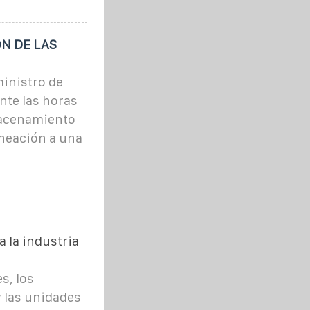
ÓN DE LAS
ministro de
ante las horas
macenamiento
ineación a una
 la industria
s, los
 las unidades