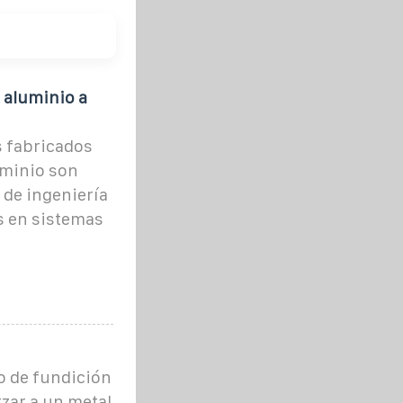
 aluminio a
 fabricados
uminio son
 de ingeniería
s en sistemas
o de fundición
rzar a un metal