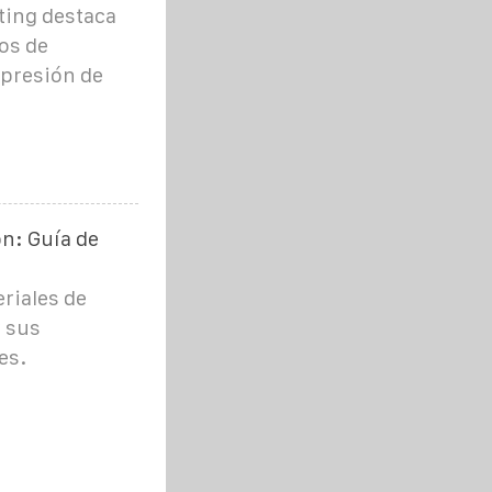
ting destaca
ios de
 presión de
ón: Guía de
eriales de
y sus
es.