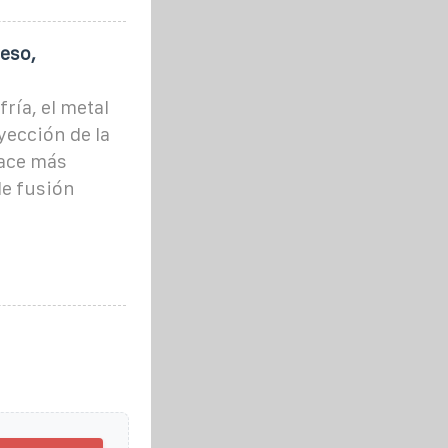
ceso,
ría, el metal
yección de la
hace más
e fusión