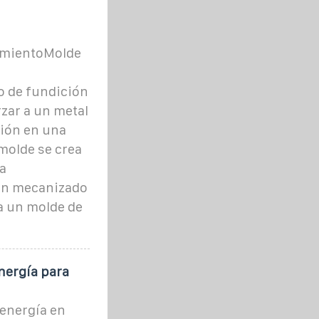
amientoMolde
o de fundición
rzar a un metal
sión en una
molde se crea
a
an mecanizado
 a un molde de
nergía para
 energía en