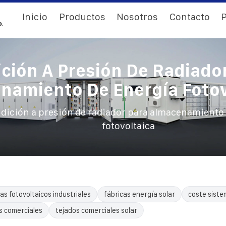
Inicio
Productos
Nosotros
Contacto
P
ción A Presión De Radiado
namiento De Energía Fotov
dición a presión de radiador para almacenamiento 
fotovoltaica
as fotovoltaicos industriales
fábricas energía solar
coste siste
s comerciales
tejados comerciales solar