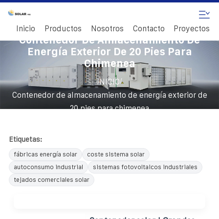
Inicio
Productos
Nosotros
Contacto
Proyectos
Contenedor De Almacenamiento De
Energía Exterior De 20 Pies Para
Chimenea
/
INICIO
Contenedor de almacenamiento de energía exterior de
20 pies para chimenea
Etiquetas:
fábricas energía solar
coste sistema solar
autoconsumo industrial
sistemas fotovoltaicos industriales
tejados comerciales solar