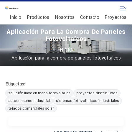
Inicio
Productos
Nosotros
Contacto
Proyectos
Aplicación Para La Compra De Paneles
Fotovoltaicos
/
INICIO
Aplicación para la compra de paneles fotovoltaicos
Etiquetas:
solución llave en mano fotovoltaica
proyectos distribuidos
autoconsumo industrial
sistemas fotovoltaicos industriales
tejados comerciales solar