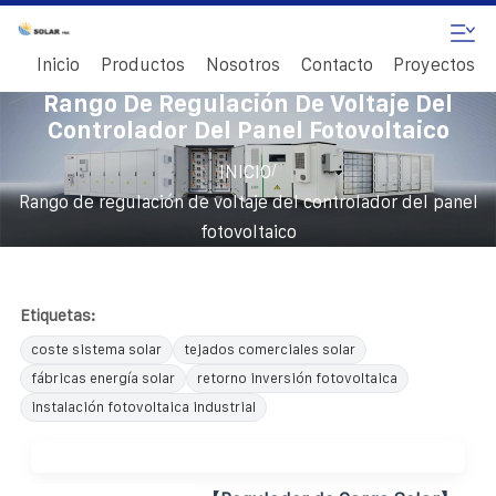
Inicio
Productos
Nosotros
Contacto
Proyectos
Rango De Regulación De Voltaje Del
Controlador Del Panel Fotovoltaico
/
INICIO
Rango de regulación de voltaje del controlador del panel
fotovoltaico
Etiquetas:
coste sistema solar
tejados comerciales solar
fábricas energía solar
retorno inversión fotovoltaica
instalación fotovoltaica industrial