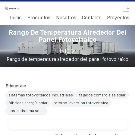
Inicio
Productos
Nosotros
Contacto
Proyectos
Rango De Temperatura Alrededor Del
Panel Fotovoltaico
/
INICIO
Rango de temperatura alrededor del panel fotovoltaico
Etiquetas:
sistemas fotovoltaicos industriales
tejados comerciales solar
fábricas energía solar
retorno inversión fotovoltaica
coste sistema solar