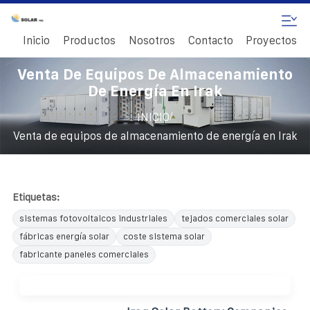
Inicio
Productos
Nosotros
Contacto
Proyectos
Venta De Equipos De Almacenamiento
De Energía En Irak
/
INICIO
Venta de equipos de almacenamiento de energía en Irak
Etiquetas:
sistemas fotovoltaicos industriales
tejados comerciales solar
fábricas energía solar
coste sistema solar
fabricante paneles comerciales