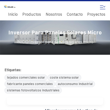
Inicio
Productos
Nosotros
Contacto
Proyectos
Inversor Para Paneles Solares Micro
/
INICIO
Inversor para paneles solares micro
Etiquetas:
tejados comerciales solar
coste sistema solar
fabricante paneles comerciales
autoconsumo industrial
sistemas fotovoltaicos industriales