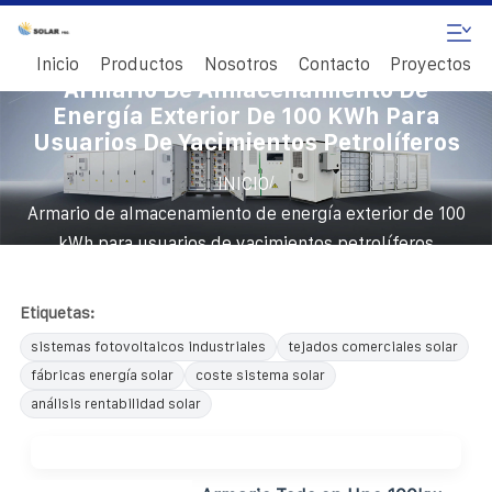
Inicio
Productos
Nosotros
Contacto
Proyectos
Armario De Almacenamiento De
Energía Exterior De 100 KWh Para
Usuarios De Yacimientos Petrolíferos
/
INICIO
Armario de almacenamiento de energía exterior de 100
kWh para usuarios de yacimientos petrolíferos
Etiquetas:
sistemas fotovoltaicos industriales
tejados comerciales solar
fábricas energía solar
coste sistema solar
análisis rentabilidad solar