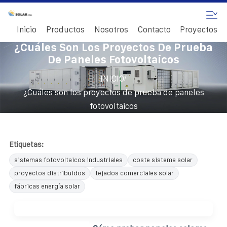
Inicio
Productos
Nosotros
Contacto
Proyectos
¿Cuáles Son Los Proyectos De Prueba
De Paneles Fotovoltaicos
/
INICIO
¿Cuáles son los proyectos de prueba de paneles
fotovoltaicos
Etiquetas:
sistemas fotovoltaicos industriales
coste sistema solar
proyectos distribuidos
tejados comerciales solar
fábricas energía solar