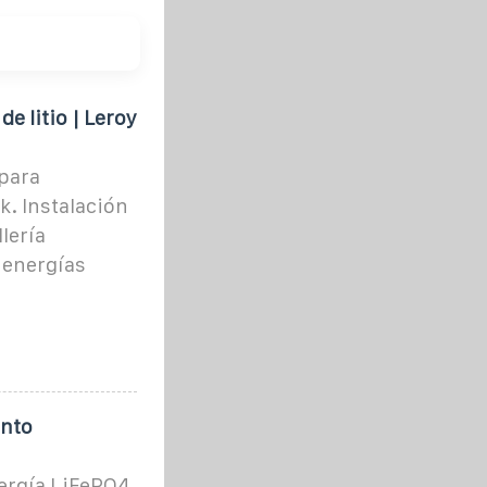
e litio | Leroy
para
k. Instalación
lería
 energías
ento
ergía LiFePO4