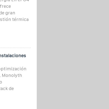
frece
 de gran
estión térmica
nstalaciones
optimización
, Monolyth
o
Rack de