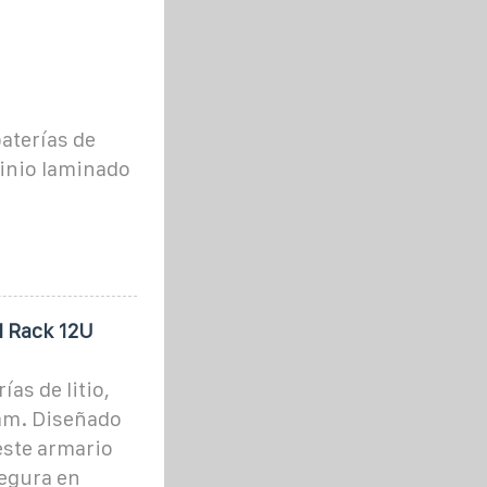
aterías de
minio laminado
l Rack 12U
as de litio,
mm. Diseñado
este armario
egura en