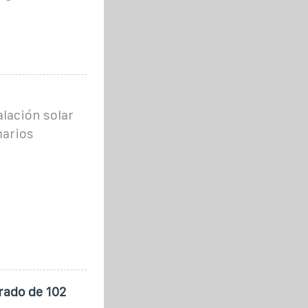
alación solar
marios
rado de 102