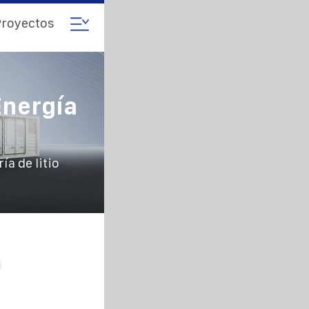
royectos
nergía
a de litio