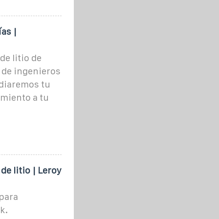
as |
e litio de
 de ingenieros
udiaremos tu
miento a tu
e litio | Leroy
para
k.