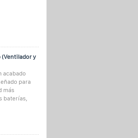
 (Ventilador y
un acabado
iseñado para
d más
 baterías,