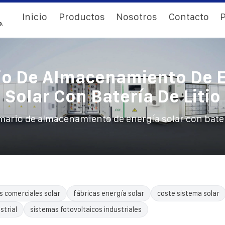
Inicio
Productos
Nosotros
Contacto
P
o De Almacenamiento De E
Solar Con Batería De Litio
mario de almacenamiento de energía solar con baterí
s comerciales solar
fábricas energía solar
coste sistema solar
trial
sistemas fotovoltaicos industriales