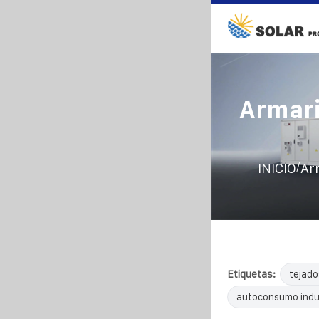
Armari
/
INICIO
Ar
Etiquetas:
tejado
autoconsumo indus