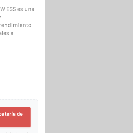
kW ESS es una
y
 rendimiento
les e
batería de