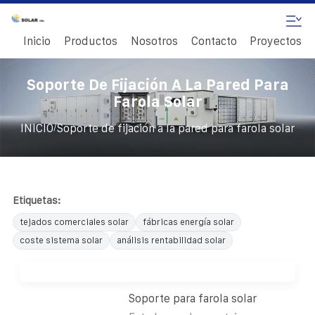
Inicio
Productos
Nosotros
Contacto
Proyectos
Soporte De Fijación A La Pared Para
Farola Solar
/
INICIO
Soporte de fijación a la pared para farola solar
Etiquetas:
tejados comerciales solar
fábricas energía solar
coste sistema solar
análisis rentabilidad solar
Soporte para farola solar