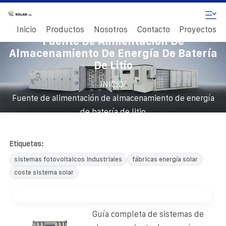
Inicio
Productos
Nosotros
Contacto
Proyectos
Fuente De Alimentación De
Almacenamiento De Energía De Batería
De Litio
/
INICIO
Fuente de alimentación de almacenamiento de energía
de batería de litio
Etiquetas:
sistemas fotovoltaicos industriales
fábricas energía solar
coste sistema solar
Guía completa de sistemas de