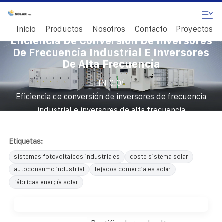
Inicio
Productos
Nosotros
Contacto
Proyectos
Eficiencia De Conversión De Inversores
De Frecuencia Industrial E Inversores
De Alta Frecuencia
/
INICIO
Eficiencia de conversión de inversores de frecuencia
industrial e inversores de alta frecuencia
Etiquetas:
sistemas fotovoltaicos industriales
coste sistema solar
autoconsumo industrial
tejados comerciales solar
fábricas energía solar