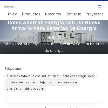
Inicio
Productos
Nosotros
Contacto
Proyectos
Cómo Ahorrar Energía Con Un Nuevo
Armario Para Baterías De Energía
/
INICIO
Cómo ahorrar energía con un nuevo armario para baterías
de energía
Etiquetas:
sistemas fotovoltaicos industriales
fábricas energía solar
coste sistema solar
tejados comerciales solar
análisis rentabilidad solar