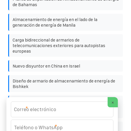
de Bahamas
Almacenamiento de energía en el lado de la
generación de energía de Manila
Carga bidireccional de armarios de
telecomunicaciones exteriores para autopistas
europeas
Nuevo disyuntor en China en Israel
Diseño de armario de almacenamiento de energía de
Bishkek
Batería de alimentación para estación de intercambio
×
de baterías que utiliza Vietnam Communications de
*
100 kWh
*
Conjunto de gabinete de batería solar para estación