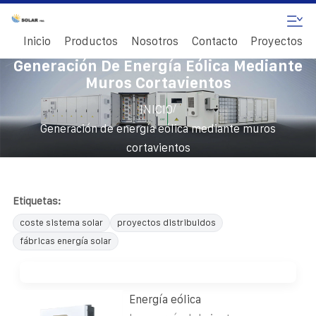
Inicio
Productos
Nosotros
Contacto
Proyectos
Generación De Energía Eólica Mediante
Muros Cortavientos
/
INICIO
Generación de energía eólica mediante muros
cortavientos
Etiquetas:
coste sistema solar
proyectos distribuidos
fábricas energía solar
Energía eólica