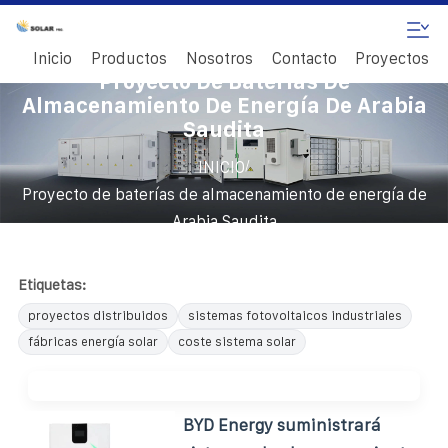
Inicio
Productos
Nosotros
Contacto
Proyectos
Proyecto De Baterías De
Almacenamiento De Energía De Arabia
Saudita
/
INICIO
Proyecto de baterías de almacenamiento de energía de
Arabia Saudita
Etiquetas:
proyectos distribuidos
sistemas fotovoltaicos industriales
fábricas energía solar
coste sistema solar
BYD Energy suministrará