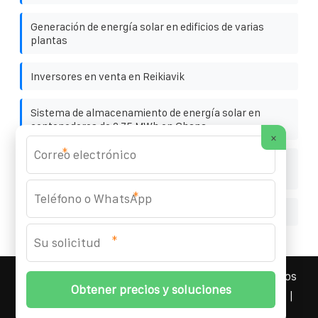
Generación de energía solar en edificios de varias
plantas
Inversores en venta en Reikiavik
Sistema de almacenamiento de energía solar en
contenedores de 2 75 MWh en Ghana
×
*
Una compañía energética utiliza un contenedor móvil
de almacenamiento de energía con 5 MWh
*
Eficiencia térmica de los paneles solares
*
YOUFOTO INDUSTRIAL SOLAR
© 2008-
2026 Todos los
derechos reservados. | Teléfono:
+34 91 527 43 18
|
Mapa del sitio