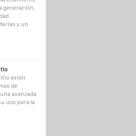
ma generación,
idad
terías y un
tio
itio están
emas de
 una avanzada
u uso para la