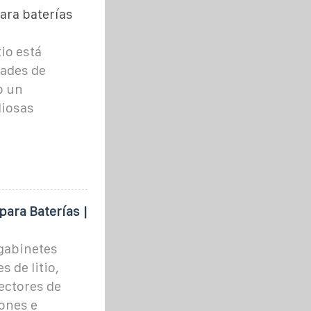
ara baterías
io está
dades de
o un
liosas
para Baterías |
gabinetes
s de litio,
ectores de
ones e