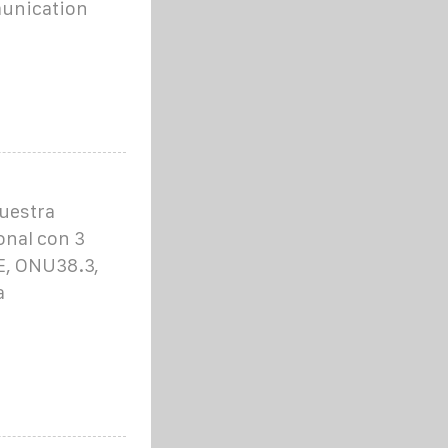
munication
nuestra
onal con 3
CE, ONU38.3,
a