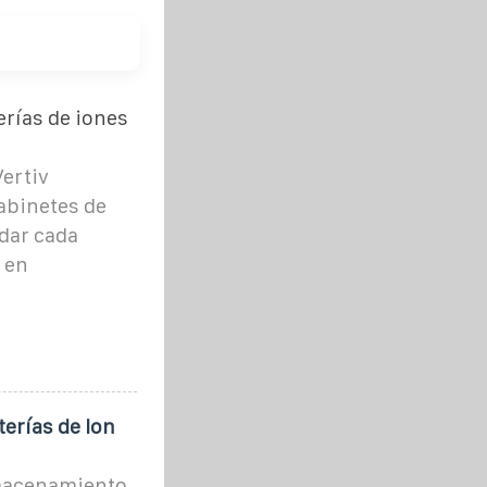
erías de iones
Vertiv
abinetes de
ldar cada
 en
erías de Ion
lmacenamiento