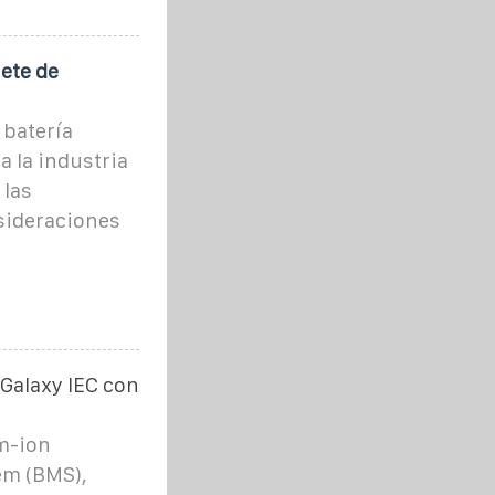
ete de
 batería
 la industria
 las
nsideraciones
 Galaxy IEC con
um-ion
em (BMS),