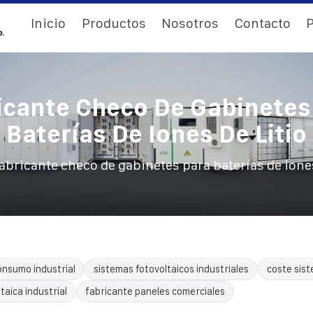
Inicio
Productos
Nosotros
Contacto
P
icante Checo De Gabinetes
Baterías De Iones De Litio
abricante checo de gabinetes para baterías de iones
nsumo industrial
sistemas fotovoltaicos industriales
coste sist
taica industrial
fabricante paneles comerciales