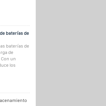
de baterías de
as baterías de
arga de
. Con un
duce los
lmacenamiento