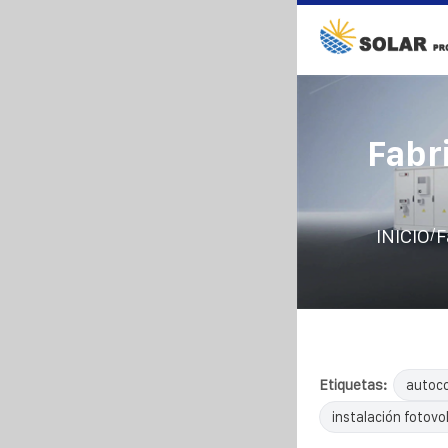
Fabr
/
INICIO
F
Etiquetas:
autoco
instalación fotovol