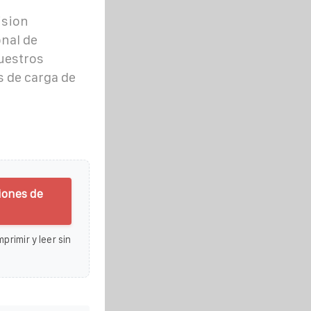
ision
nal de
uestros
 de carga de
iones de
primir y leer sin