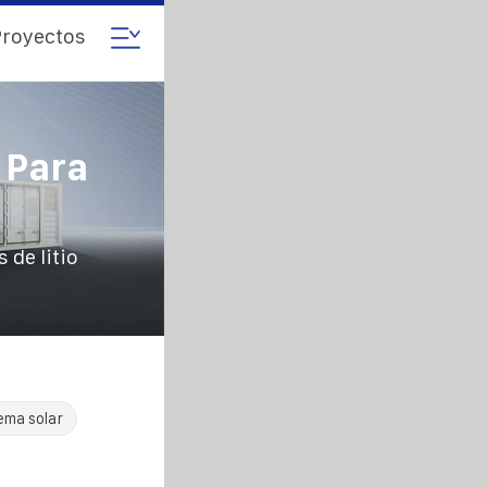
royectos
 Para
 de litio
ema solar