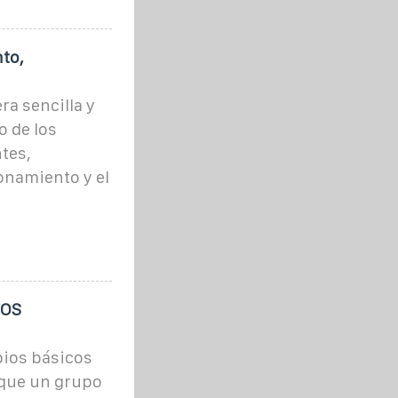
to,
ra sencilla y
 de los
tes,
onamiento y el
IOS
pios básicos
 que un grupo