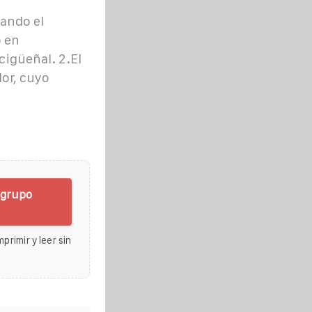
ando el
 en
cigüeñal. 2.El
dor, cuyo
 grupo
primir y leer sin