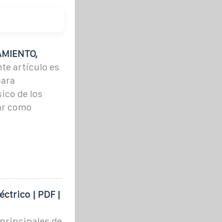
MIENTO,
nte artículo es
para
ico de los
ar como
ctrico | PDF |
principales de