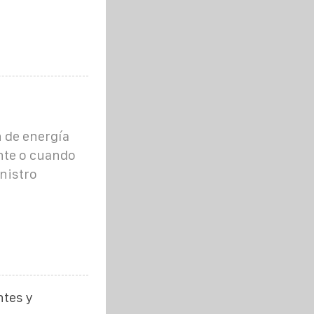
 de energía
ente o cuando
nistro
tes y