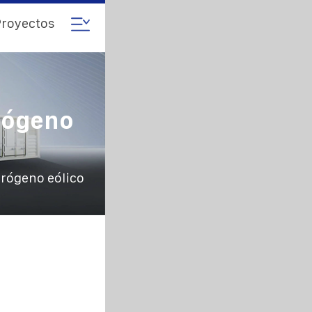
royectos
rógeno
trógeno eólico