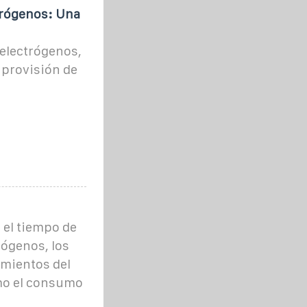
trógenos: Una
electrógenos,
a provisión de
 el tiempo de
ógenos, los
amientos del
omo el consumo