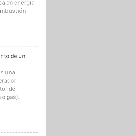
ca en energía
combustión
ento de un
es una
erador
tor de
 o gas).