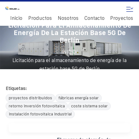
Inicio
Productos
Nosotros
Contacto
Proyectos
Licitación Para El Almacenamiento De
Energía De La Estación Base 5G De
Berlín
/
INICIO
Licitación para el almacenamiento de energía de la
estación base 5G de Berlín
Etiquetas:
proyectos distribuidos
fábricas energía solar
retorno inversión fotovoltaica
coste sistema solar
instalación fotovoltaica industrial