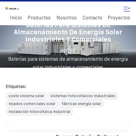
Inicio
Productos
Nosotros
Contacto
Proyectos
Baterías Para Sistemas De
Almacenamiento De Energía Solar
Industriales Y Comerciales
/
INICIO
Baterías para sistemas de almacenamiento de energía
solar industriales y comerciales
Etiquetas:
coste sistema solar
sistemas fotovoltaicos industriales
tejados comerciales solar
fábricas energía solar
instalación fotovoltaica industrial