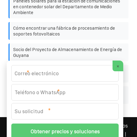
Paneles solares para la estación de comunicaciones
en contenedor solar del Departamento de Medio
Ambiente
Cómo encontrar una fábrica de procesamiento de
soportes fotovoltaicos
Socio del Proyecto de Almacenamiento de Energía de
Guyana
×
Dirección del fabricante de terminales de paneles
*
fotovoltaicos Trinity
*
Fabricante de contenedores de almacenamiento de
energía solar en Kosovo
*
YOUFOTO INDUSTRIAL SOLAR
© 2008-
2026 Todos los
derechos reservados. | Teléfono:
+34 91 527 43 18
|