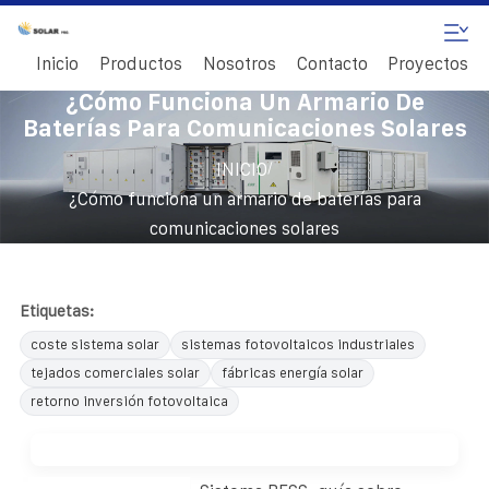
Inicio
Productos
Nosotros
Contacto
Proyectos
¿Cómo Funciona Un Armario De
Baterías Para Comunicaciones Solares
/
INICIO
¿Cómo funciona un armario de baterías para
comunicaciones solares
Etiquetas:
coste sistema solar
sistemas fotovoltaicos industriales
tejados comerciales solar
fábricas energía solar
retorno inversión fotovoltaica