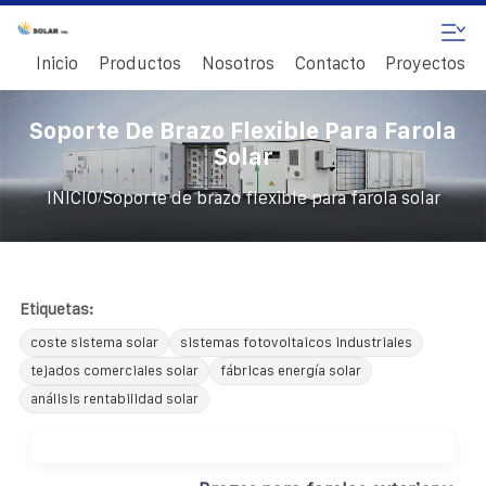
Inicio
Productos
Nosotros
Contacto
Proyectos
Soporte De Brazo Flexible Para Farola
Solar
/
INICIO
Soporte de brazo flexible para farola solar
Etiquetas:
coste sistema solar
sistemas fotovoltaicos industriales
tejados comerciales solar
fábricas energía solar
análisis rentabilidad solar