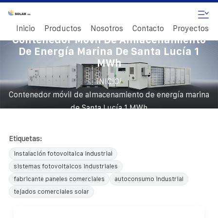
Inicio
Productos
Nosotros
Contacto
Proyectos
Contenedor Móvil De Almacenamiento
De Energía Marina De Santa Lucía 1
MWh
/
INICIO
Contenedor móvil de almacenamiento de energía marina
de Santa Lucía 1 MWh
Etiquetas:
instalación fotovoltaica industrial
sistemas fotovoltaicos industriales
fabricante paneles comerciales
autoconsumo industrial
tejados comerciales solar