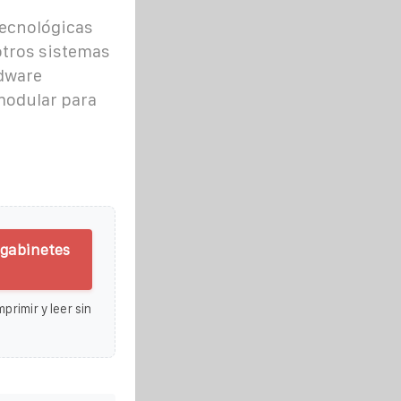
ecnológicas
otros sistemas
dware
 modular para
 gabinetes
primir y leer sin