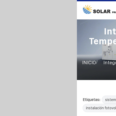
In
Tempe
/
INICIO
Integ
Etiquetas:
sistem
instalación fotovol