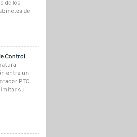
s de los
abinetes de
de Control
ratura
n entre un
entador PTC,
imitar su