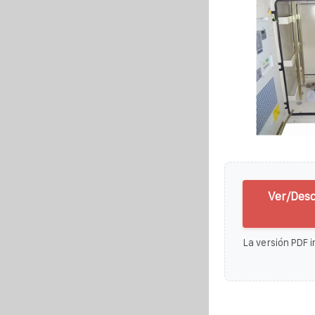
Ver/Desc
La versión PDF i