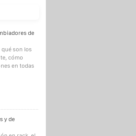
ambiadores de
 qué son los
ete, cómo
ones en todas
s y de
ón en rack, el