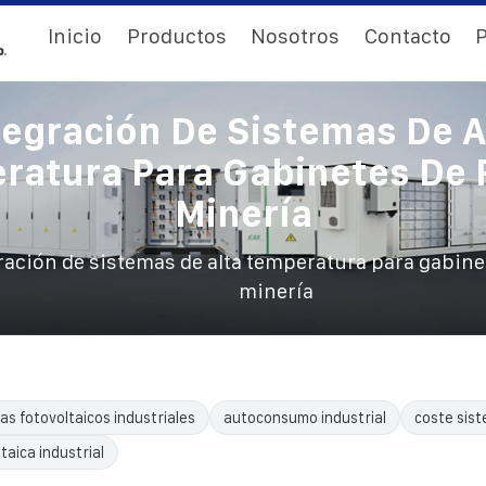
Inicio
Productos
Nosotros
Contacto
P
tegración De Sistemas De A
ratura Para Gabinetes De 
Minería
ración de sistemas de alta temperatura para gabine
minería
as fotovoltaicos industriales
autoconsumo industrial
coste sist
taica industrial