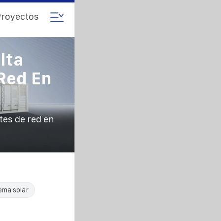
royectos
lta
Red En
tes de red en
ema solar