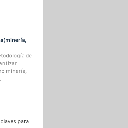
s(minería,
todología de
antizar
o minería,
.
 claves para