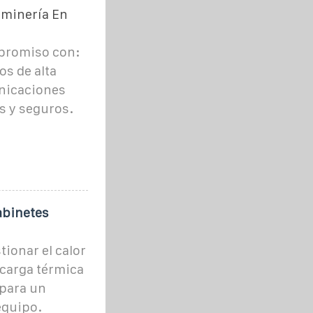
 minería En
mpromiso con:
os de alta
nicaciones
s y seguros.
abinetes
ionar el calor
 carga térmica
 para un
equipo.