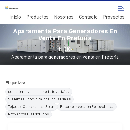
Inicio
Productos
Nosotros
Contacto
Proyectos
Aparamenta Para Generadores En
Venta En Pretoria
/
INICIO
Aparamenta para generadores en venta en Pretoria
Etiquetas:
solución llave en mano fotovoltaica
Sistemas Fotovoltaicos Industriales
Tejados Comerciales Solar
Retorno Inversión Fotovoltaica
Proyectos Distribuidos