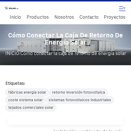
Inicio
Productos
Nosotros
Contacto
Proyectos
Cómo Conectar La Caja De Retorno De
Energía Solar
/
INICIO
Cómo conectar la caja de retorno de energía solar
Etiquetas:
fábricas energía solar
retorno inversión fotovoltaica
coste sistema solar
sistemas fotovoltaicos industriales
tejados comerciales solar