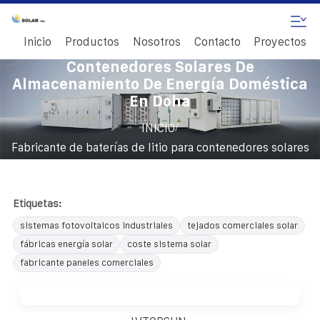
Inicio
Productos
Nosotros
Contacto
Proyectos
Fabricante De Baterías De Litio Para
Contenedores Solares De
Almacenamiento De Energía Doméstica
En Doha
/
INICIO
Fabricante de baterías de litio para contenedores solares
de almacenamiento de energía doméstica en Doha
Etiquetas:
sistemas fotovoltaicos industriales
tejados comerciales solar
fábricas energía solar
coste sistema solar
fabricante paneles comerciales